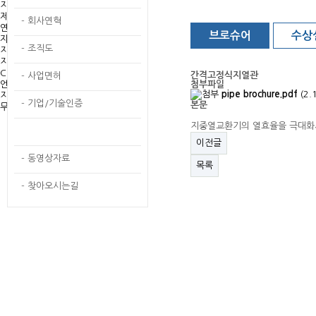
지하수부문
제품 판매·시공
- 회사연혁
연구·용역 과제
브로슈어
수상
자료마당
- 조직도
지열부문
지하수부문
CEO활동
간격고정식지열관
- 사업면허
언론보도자료
첨부파일
pipe brochure.pdf
(2.
지열·지하수시설
- 기업/기술인증
본문
무상점검서비스
지중열교환기의 열효율을 극대화시
- 홍보자료
이전글
- 동영상자료
목록
- 찾아오시는길