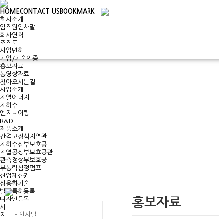
HOME
CONTACT US
BOOKMARK
회사소개
임직원인사말
회사연혁
조직도
사업면허
기업/기술인증
홍보자료
동영상자료
찾아오시는길
사업소개
지열에너지
지하수
엔지니어링
R&D
제품소개
간격고정식지열관
지하수상부보호공
지열공상부보호공관
관측정상부보호공
무동력심정펌프
산업재산권
상용화기술
발명특허등록
홍보자료
디자인등록
사업실적
- 인사말
지열부문